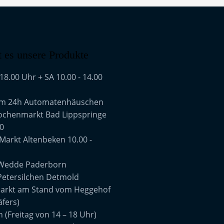
t es unsere Produkte
 18.00 Uhr + SA 10.00 - 14.00
em 24h Automatenhäuschen
ochenmarkt Bad Lippspringe
30
Markt Altenbeken 10.00 -
 Wedde Paderborn
Petersilchen Detmold
rkt am Stand vom Heggehof
äfers)
 (Freitag von 14 – 18 Uhr)