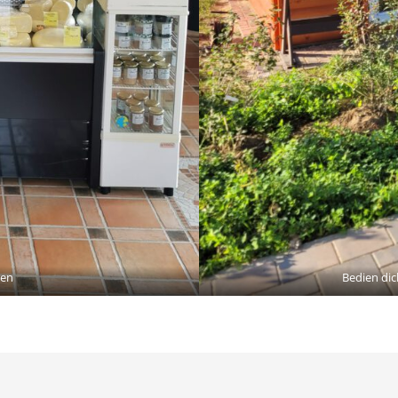
ten
Bedien di