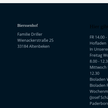
Bierssenhof
Hier gib
Familie Driller
FR 14.00 -
Wienackerstraße 25
Hofladen
33184 Altenbeken
In Unser
Freitag W
8.00 - 12.
Mittwoch 
12.30
Bioladen
Bioladen 
Wochenma
(Josef Sch
Paderborn