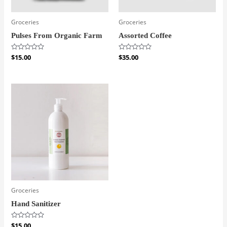
Groceries
Groceries
Pulses From Organic Farm
Assorted Coffee
Bewertet
$
15.00
Bewertet
$
35.00
mit
mit
0
0
von
von
5
5
Groceries
Hand Sanitizer
Bewertet
$
15.00