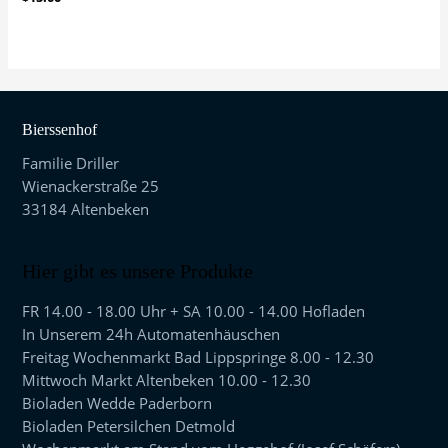
mit
0
von
5
Bierssenhof
Familie Driller
Wienackerstraße 25
33184 Altenbeken
Hier gibt es unsere Produkte
FR 14.00 - 18.00 Uhr + SA 10.00 - 14.00 Hofladen
In Unserem 24h Automatenhäuschen
Freitag Wochenmarkt Bad Lippspringe 8.00 - 12.30
Mittwoch Markt Altenbeken 10.00 - 12.30
Bioladen Wedde Paderborn
Bioladen Petersilchen Detmold