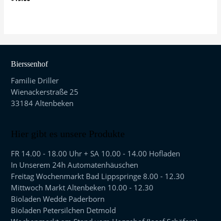
mit
0
von
5
Bierssenhof
Familie Driller
Wienackerstraße 25
33184 Altenbeken
Hier gibt es unsere Produkte
FR 14.00 - 18.00 Uhr + SA 10.00 - 14.00 Hofladen
In Unserem 24h Automatenhäuschen
Freitag Wochenmarkt Bad Lippspringe 8.00 - 12.30
Mittwoch Markt Altenbeken 10.00 - 12.30
Bioladen Wedde Paderborn
Bioladen Petersilchen Detmold