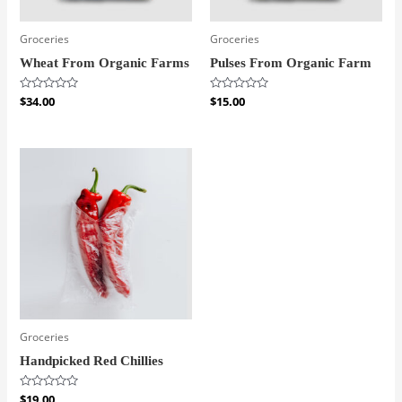
Groceries
Groceries
Wheat From Organic Farms
Pulses From Organic Farm
Bewertet
$
34.00
Bewertet
$
15.00
mit
mit
0
0
von
von
5
5
Groceries
Handpicked Red Chillies
Bewertet
$
19.00